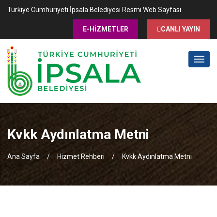
Türkiye Cumhuriyeti İpsala Belediyesi Resmi Web Sayfası
E-HİZMETLER
CANLI YAYIN
MENÜ
Kvkk Aydınlatma Metni
Ana Sayfa
Hizmet Rehberi
Kvkk Aydınlatma Metni