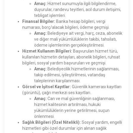
Amaç:
Hizmet sunumuyla ilgili bilgilendirme,
duyurular, randevu teyitleri, acil durum iletişimi,
tebligat işlemleri.
Finansal Bilgiler:
Banka hesap bilgileri, vergi
numarası, borç/alacak bilgileri, ödeme geçmişi.
Amaç:
Belediyeye ait vergi, harç, ceza, abonelik
ve diğer mali yükümlülüklerin takibi, tahsilatı,
ödeme işlemlerinin gerçekleştirilmesi.
Hizmet Kullanım Bilgileri:
Başvurulan hizmet türü,
kullanılan hizmetin detayları, abonelik bilgileri, ruhsat
bilgileri, sosyal yardım başvuruları ve geçmişi.
Amaç:
Belediyecilik hizmetlerinin sağlanması,
takip edilmesi, iyileştirilmesi, vatandaş
taleplerinin karşılanması.
Görsel ve İşitsel Kayıtlar:
Güvenlik kamerası kayıtları
(görüntü), çağrı merkezi ses kayıtları.
Amaç:
Can ve mal güvenliğinin sağlanması,
hizmet kalitesinin artırılması, hukuki
yükümlülüklerin yerine getirilmesi, suçun
önlenmesi.
Sağlık Bilgileri (Özel Nitelikli):
Sosyal yardım, engelli
hizmetleri gibi özel durumlar için alınan sağlık